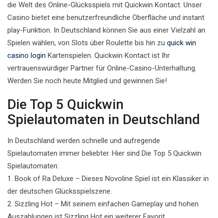
die Welt des Online-Glücksspiels mit Quickwin Kontact. Unser
Casino bietet eine benutzerfreundliche Oberfläche und instant
play-Funktion. In Deutschland können Sie aus einer Vielzahl an
Spielen wählen, von Slots über Roulette bis hin zu
quick win
casino login
Kartenspielen. Quickwin Kontact ist Ihr
vertrauenswürdiger Partner für Online-Casino-Unterhaltung.
Werden Sie noch heute Mitglied und gewinnen Sie!
Die Top 5 Quickwin
Spielautomaten in Deutschland
In Deutschland werden schnelle und aufregende
Spielautomaten immer beliebter. Hier sind Die Top 5 Quickwin
Spielautomaten:
1. Book of Ra Deluxe – Dieses Novoline Spiel ist ein Klassiker in
der deutschen Glücksspielszene.
2. Sizzling Hot – Mit seinem einfachen Gameplay und hohen
Auszahlungen ist Sizzling Hot ein weiterer Favorit.