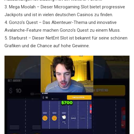
3. Mega Moolah – Dieser Microgaming Slot bietet progressive
Jackpots und ist in vielen deutschen Casinos zu finden.
4. Gonzo’s Quest – Das Abenteuer-Thema und innovative
Avalanche-Feature machen Gonzo’s Quest zu einem Muss.
5. Starburst – Dieser NetEnt Slot ist bekannt für seine schönen
Grafiken und die Chance auf hohe Gewinne.