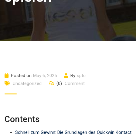
Posted on
May 6, 2025
By
sptc
Uncategorized
(0)
Comment
Contents
Schnell zum Gewinn: Die Grundlagen des Quickwin Kontact