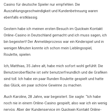
Casino für deutsche Spieler nur empfehlen. Die
Auszahlungsgeschwindigkeit und Kundenbetreuung waren
ebenfalls erstklassig.
Gestern habe ich meinen ersten Besuch im Quickwin Kontakt
Online-Casino in Deutschland gemacht und ich muss sagen, ich
bin begeistert! Der Anmeldeprozess war ein Kinderspiel und in
wenigen Minuten konnte ich schon mein Lieblingsspiel,
Roulette, spielen.
Ich, Matthias, 35 Jahre alt, habe mich sofort wohl gefühlt. Die
Benutzeroberfläche ist sehr benutzerfreundlich und die Grafiken
sind toll. Ich habe ein paar Runden Roulette gespielt und hatte
das Glück, ein paar schöne Gewinne zu machen.
Auch Karoline, 28 Jahre, war begeistert. Sie sagte: “Ich habe
noch nie in einem Online-Casino gespielt, also war ich ein wenig
nervös. Aber der Kundenservice im Quickwin Kontakt Online-