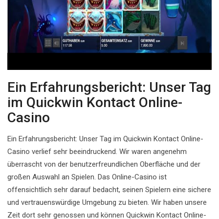
Ein Erfahrungsbericht: Unser Tag
im Quickwin Kontact Online-
Casino
Ein Erfahrungsbericht: Unser Tag im Quickwin Kontact Online-
Casino verlief sehr beeindruckend. Wir waren angenehm
überrascht von der benutzerfreundlichen Oberfläche und der
großen Auswahl an Spielen. Das Online-Casino ist
offensichtlich sehr darauf bedacht, seinen Spielern eine sichere
und vertrauenswürdige Umgebung zu bieten. Wir haben unsere
Zeit dort sehr genossen und können Quickwin Kontact Online-