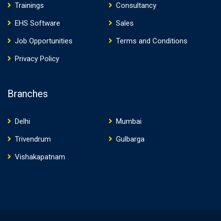
Trainings
Consultancy
EHS Software
Sales
Job Opportunities
Terms and Conditions
Privacy Policy
Branches
Delhi
Mumbai
Trivendrum
Gulbarga
Vishakapatnam