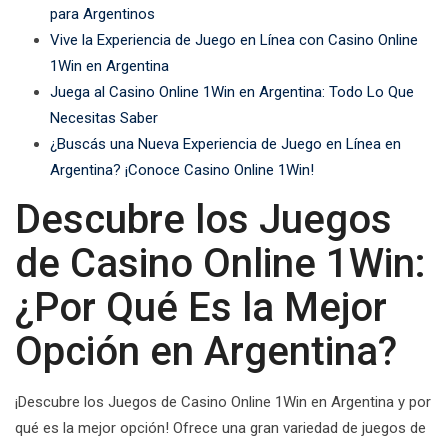
para Argentinos
Vive la Experiencia de Juego en Línea con Casino Online
1Win en Argentina
Juega al Casino Online 1Win en Argentina: Todo Lo Que
Necesitas Saber
¿Buscás una Nueva Experiencia de Juego en Línea en
Argentina? ¡Conoce Casino Online 1Win!
Descubre los Juegos
de Casino Online 1Win:
¿Por Qué Es la Mejor
Opción en Argentina?
¡Descubre los Juegos de Casino Online 1Win en Argentina y por
qué es la mejor opción! Ofrece una gran variedad de juegos de