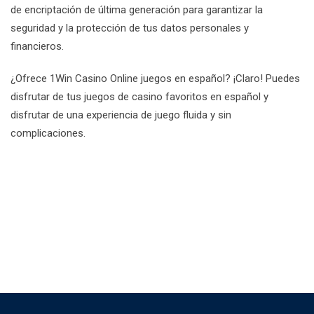
de encriptación de última generación para garantizar la
seguridad y la protección de tus datos personales y
financieros.
¿Ofrece 1Win Casino Online juegos en español? ¡Claro! Puedes
disfrutar de tus juegos de casino favoritos en español y
disfrutar de una experiencia de juego fluida y sin
complicaciones.