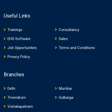
Useful Links
Trainings
Consultancy
EHS Software
Sales
Job Opportunities
Terms and Conditions
Privacy Policy
Branches
Delhi
Mumbai
Trivendrum
Gulbarga
Vishakapatnam