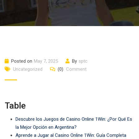
Posted on
May 7, 2025
By
sptc
Uncategorized
(0)
Comment
Table
Descubre los Juegos de Casino Online 1Win: ¿Por Qué Es
la Mejor Opción en Argentina?
Aprende a Jugar al Casino Online 1Win: Guía Completa